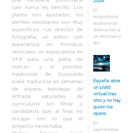
2026
casi nunca es sencillo. Los
El
plazos son ajustados, los
ecosistema
perfiles necesarios son muy
audiovisual
específicos —un director de
avanza hacia
un escenario
fotografía, un editor con
de
experiencia en formatos
crecimiento
verticales, un especialista en
sostenido,
VFX para una pieza de
impulsado
marca— y el proceso
por la
tradicional de búsqueda
demanda
España abre
suele traducirse en semanas
global de
un plató
de espera, bandejas de
contenido
virtual tras
premium y
entrada saturadas de
otro y no hay
la adopción
currículums sin filtrar y
quien los
acelerada
candidatos que, al final, no
opere:
de nuevas
encajan con lo que el
tecnologías.
En
proyecto necesitaba.
En este
septiembre