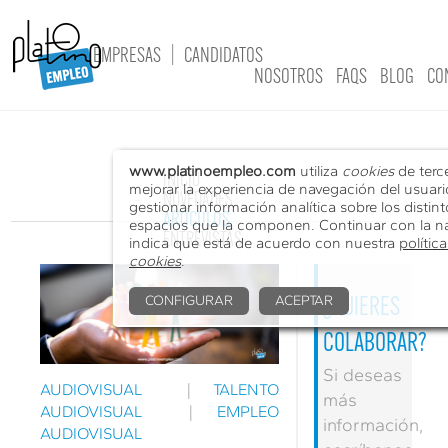
EMPRESAS
|
CANDIDATOS
NOSOTROS
FAQS
BLOG
CO
www.platinoempleo.com
utiliza
cookies
de terc
INICIO
mejorar la experiencia de navegación del usuari
NOVEDADES
gestionar información analítica sobre los distint
ARTÍCULOS
espacios que la componen. Continuar con la n
ENTREVISTAS
indica que está de acuerdo con nuestra
polític
cookies
.
CONFIGURAR
ACEPTAR
¿QUIERES
COLABORAR?
Si deseas
AUDIOVISUAL
|
TALENTO
más
AUDIOVISUAL
|
EMPLEO
información,
AUDIOVISUAL