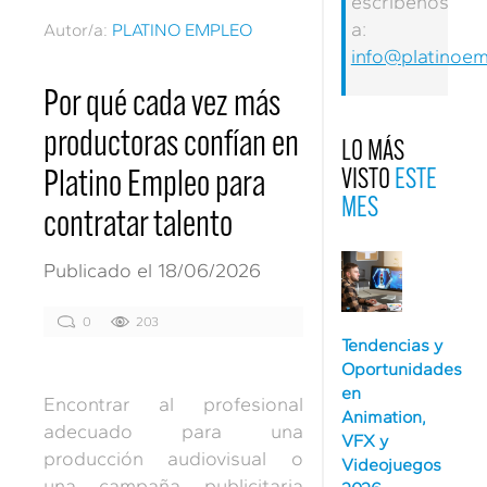
escríbenos
a:
Autor/a:
PLATINO EMPLEO
info@platinoe
Por qué cada vez más
productoras confían en
LO MÁS
VISTO
ESTE
Platino Empleo para
MES
contratar talento
Publicado el 18/06/2026
0
203
Tendencias y
Oportunidades
en
Encontrar al profesional
Animation,
adecuado para una
VFX y
producción audiovisual o
Videojuegos
una campaña publicitaria