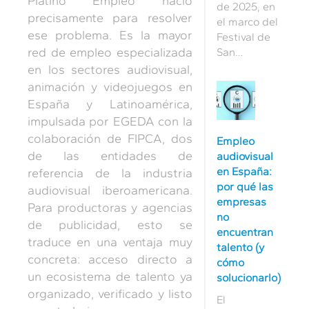
Platino Empleo nació
contexto, …
de 2025, en
precisamente para resolver
el marco del
ese problema. Es la mayor
Festival de
red de empleo especializada
San
Sebastián,
en los sectores audiovisual,
Pedralonga
animación y videojuegos en
Estudios
España y Latinoamérica,
anunció el
impulsada por EGEDA con la
inicio de
colaboración de FIPCA, dos
Empleo
operaciones
de las entidades de
audiovisual
del Coruña
en España:
referencia de la industria
Estudio
por qué las
Inmersivo,
audiovisual iberoamericana.
empresas
presentado
Para productoras y agencias
no
como el
de publicidad, esto se
encuentran
plató de
traduce en una ventaja muy
talento (y
producción
concreta: acceso directo a
cómo
virtual…
un ecosistema de talento ya
solucionarlo)
organizado, verificado y listo
El