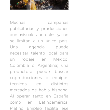
Muchas campañas
publicitarias y producciones
audiovisuales actuales ya no
se limitan a un único país.
Una agencia puede
necesitar talento local para
un rodaje en México,
Colombia o Argentina; una
productora puede buscar
coproducciones o equipos
técnicos en distintos
mercados de habla hispana.
Al operar tanto en España
como en Latinoamérica,
Platino Empleo facilita ese