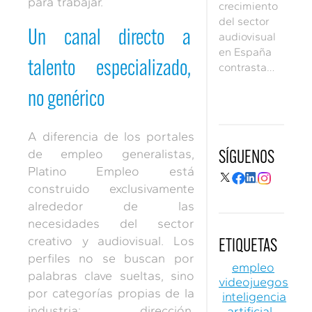
para trabajar.
crecimiento
del sector
Un canal directo a
audiovisual
en España
talento especializado,
contrasta
con un
no genérico
problema
clave: la
dificultad de
A diferencia de los portales
conectar
de empleo generalistas,
SÍGUENOS
talento
Platino Empleo está
cualificado
construido exclusivamente
con las
alrededor de las
necesidades
reales de las
necesidades del sector
empresas.
creativo y audiovisual. Los
ETIQUETAS
perfiles no se buscan por
empleo
palabras clave sueltas, sino
videojuegos
por categorías propias de la
inteligencia
industria: dirección,
artificial